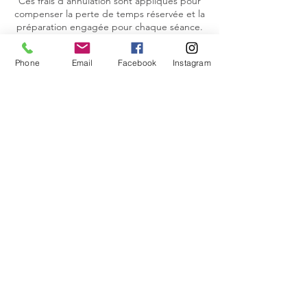
Ces frais d’annulation sont appliqués pour
compenser la perte de temps réservée et la
préparation engagée pour chaque séance.
Phone
Email
Facebook
Instagram
Coordonnées
0621701249
symbiose.active@gmail.com
Termes et conditions
Politique de cookies
Mentions légales
Politique de confidentialité